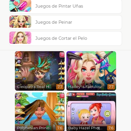
Juegos de Pintar Uñas
Juegos de Peinar
Juegos de Cortar el Pelo
Cleopatra Real Haircuts
Hailey´s Fabulous Hairstyle Challenge
7.7
7.7
Polynesian Princess Real Haircuts
Baby Hazel Photoshoot
7.6
7.6