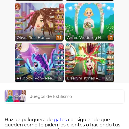
Olivia Real Haircuts
Annie Wedding Hairstyle
7.1
7
Rainbow Pony Real Haircuts
Elsa Christmas Real Haircuts
7
6.9
Juegos de Estilismo
Haz de peluquera de
gatos
consiguiendo que
queden como te piden los clientes o haciendo tus