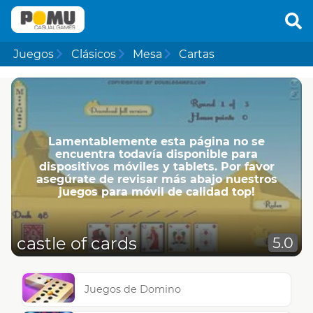
Juegos
Clásicos
Mesa
Cartas
Lamentablemente esta página no se
encuentra todavía disponible para
dispositivos móviles y tablets. Por favor
asegúrate de revisar más abajo nuestros
juegos para móvil de calidad top!
castle of cards
5.0
Juegos de Domino