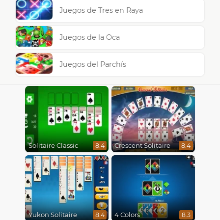
Juegos de Tres en Raya
Juegos de la Oca
Juegos del Parchís
Solitaire Classic
Crescent Solitaire
8.4
8.4
Yukon Solitaire
4 Colors
8.4
8.3