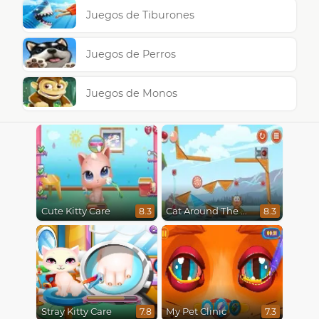
Juegos de Tiburones
Juegos de Perros
Juegos de Monos
Cute Kitty Care
Cat Around The World
8.3
8.3
Stray Kitty Care
My Pet Clinic
7.8
7.3