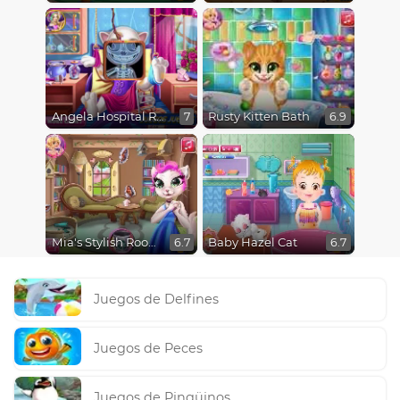
Angela Hospital Recovery
Rusty Kitten Bath
7
6.9
Mia's Stylish Room
Baby Hazel Cat
6.7
6.7
Juegos de Delfines
Juegos de Peces
Juegos de Pingüinos