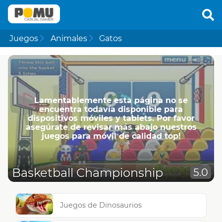
Juegos
Animales
Gatos
Lamentablemente esta página no se
encuentra todavía disponible para
dispositivos móviles y tablets. Por favor
asegúrate de revisar más abajo nuestros
juegos para móvil de calidad top!
Basketball Championship
5.0
Juegos de Dinosaurios