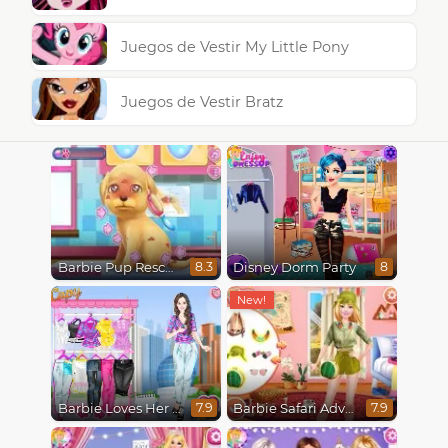
Juegos de Vestir My Little Pony
Juegos de Vestir Bratz
Barbie Pup Rescue
Disney Dorm Party
8.3
8
Barbie Loves Her Job
Barbie Safari Adventure
7.9
7.9