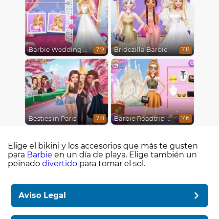
Barbie Wedding Fun
Bridezilla Barbie
7.9
7.8
Besties in Paris
Barbie Roadtrip Adventure
7.8
7.6
Elige el bikini y los accesorios que más te gusten
para
Barbie
en un día de playa. Elige también un
peinado
divertido
para tomar el sol.
Aviso Legal