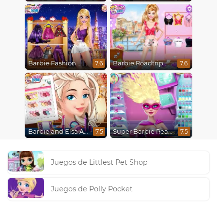
Barbie Fashion Week Model
Barbie Roadtrip Adventure
7.6
7.6
Barbie and Elsa Autumn Patterns
Super Barbie Real Haircuts
7.5
7.5
Juegos de Littlest Pet Shop
Juegos de Polly Pocket