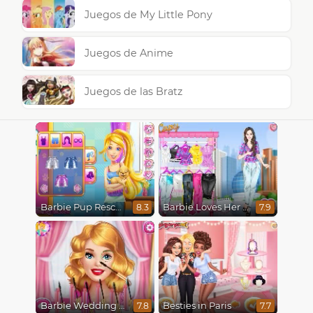
Juegos de My Little Pony
Juegos de Anime
Juegos de las Bratz
Barbie Pup Rescue
Barbie Loves Her Job
8.3
7.9
Barbie Wedding Fun
Besties in Paris
7.8
7.7