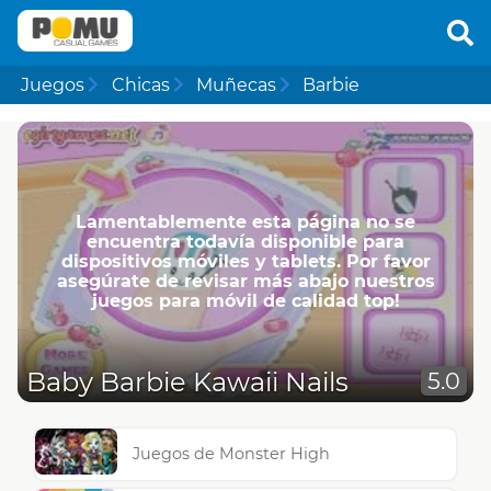
Juegos
Chicas
Muñecas
Barbie
Lamentablemente esta página no se
encuentra todavía disponible para
dispositivos móviles y tablets. Por favor
asegúrate de revisar más abajo nuestros
juegos para móvil de calidad top!
Baby Barbie Kawaii Nails
5.0
Juegos de Monster High