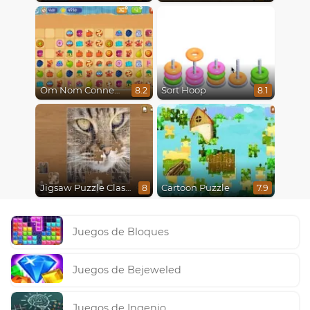
Om Nom Connect Classic
Sort Hoop
8.2
8.1
Jigsaw Puzzle Classic
Cartoon Puzzle
8
7.9
Juegos de Bloques
Juegos de Bejeweled
Juegos de Ingenio