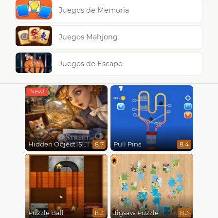
Juegos de Memoria
Juegos Mahjong
Juegos de Escape
Hidden Object: Street Of Secrets
Pull Pins
8.7
8.4
Puzzle Ball
Jigsaw Puzzle
8.3
8.3