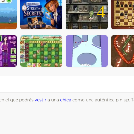
4
 en el que podrás
vestir
a una
chica
como una auténtica pin up. 