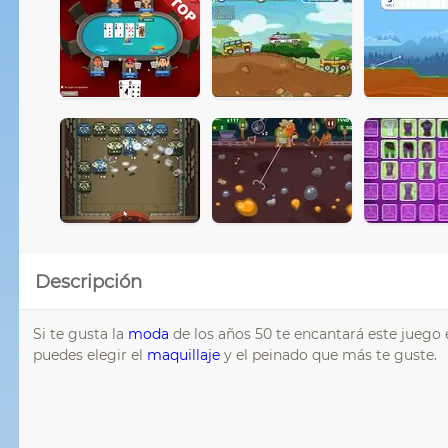
Descripción
Si te gusta la
moda
de los años 50 te encantará este juego
puedes elegir el
maquillaje
y el peinado que más te guste.