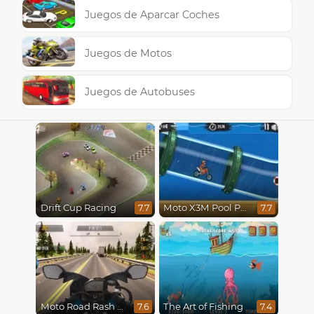
Juegos de Aparcar Coches
Juegos de Motos
Juegos de Autobuses
Drift Cup Racing
Moto X3M Pool Party
7.7
7.7
Moto Road Rash 3D
The Art of Fishing
7.6
7.4