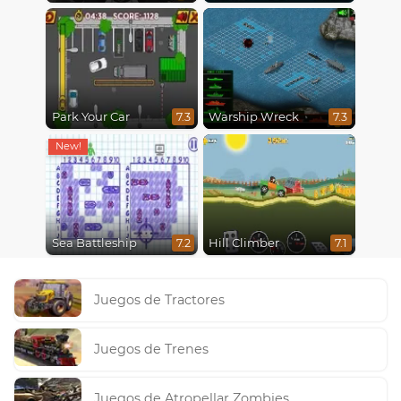
Park Your Car
Warship Wreck
7.3
7.3
Sea Battleship
Hill Climber
7.2
7.1
Juegos de Tractores
Juegos de Trenes
Juegos de Atropellar Zombies