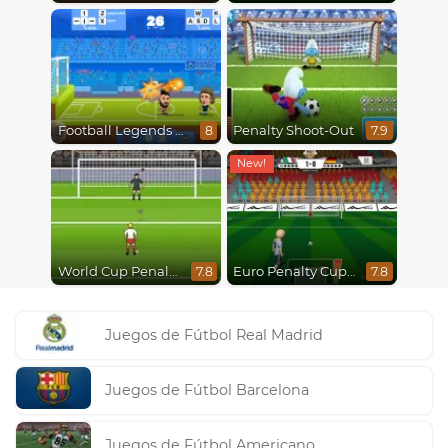
Football Legends 2021
Penalty Shoot-Out
8
7.9
World Cup Penalty 2018
Euro Penalty Cup 2021
7.8
7.8
Juegos de Fútbol Real Madrid
Juegos de Fútbol Barcelona
Juegos de Fútbol Americano