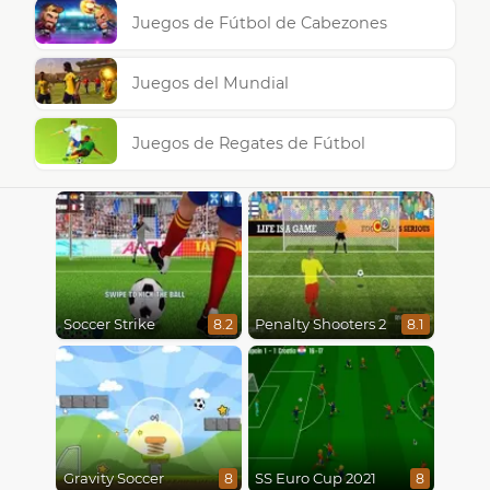
Juegos de Fútbol de Cabezones
Juegos del Mundial
Juegos de Regates de Fútbol
Soccer Strike
Penalty Shooters 2
8.2
8.1
Gravity Soccer
SS Euro Cup 2021
8
8